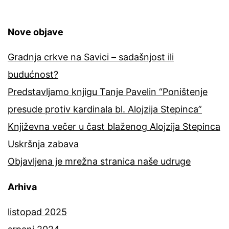
Stepinca”
Nove objave
Gradnja crkve na Savici – sadašnjost ili
budućnost?
Predstavljamo knjigu Tanje Pavelin “Poništenje
presude protiv kardinala bl. Alojzija Stepinca”
Književna večer u čast blaženog Alojzija Stepinca
Uskršnja zabava
Objavljena je mrežna stranica naše udruge
Arhiva
listopad 2025