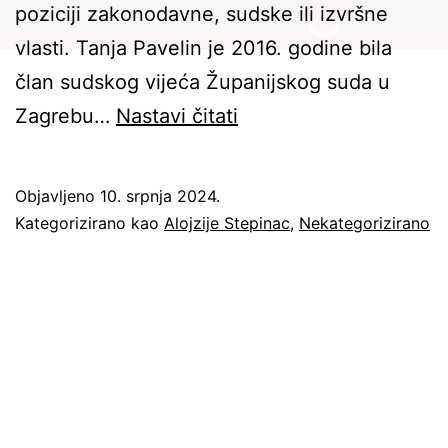
poziciji zakonodavne, sudske ili izvršne
vlasti. Tanja Pavelin je 2016. godine bila
član sudskog vijeća Županijskog suda u
Predstavljamo
Zagrebu…
Nastavi čitati
knjigu
Tanje
Objavljeno
10. srpnja 2024.
Pavelin
Kategorizirano kao
Alojzije Stepinac
,
Nekategorizirano
“Poništenje
presude
protiv
kardinala
bl.
Alojzija