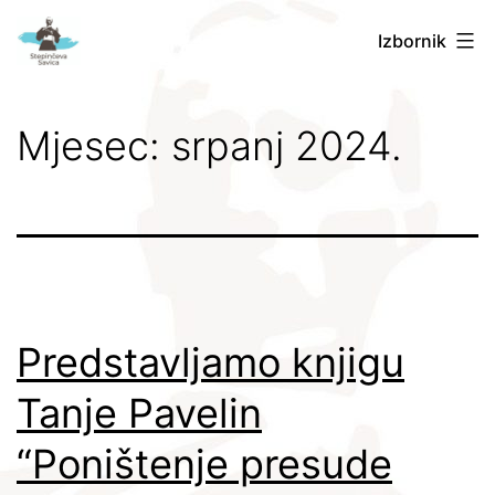
Preskoči
Stepinčeva
Izbornik
na
Savica
sadržaj
Mjesec:
srpanj 2024.
Predstavljamo knjigu
Tanje Pavelin
“Poništenje presude